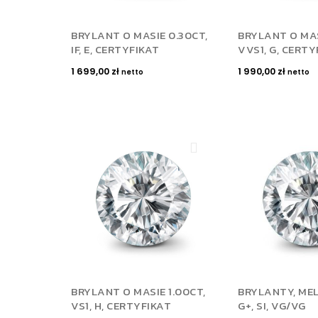
BRYLANT O MASIE 0.30CT,
BRYLANT O MAS
IF, E, CERTYFIKAT
VVS1, G, CERTY
1 699,00
zł
1 990,00
zł
netto
netto
BRYLANT O MASIE 1.00CT,
BRYLANTY, MEL
VS1, H, CERTYFIKAT
G+, SI, VG/VG