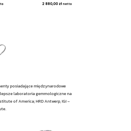
2 880,00
zł
to
netto
?
amenty posiadające międzynarodowe
ajlepsze laboratoria gemmologiczne na
titute of America; HRD Antwerp, IGI –
ute.