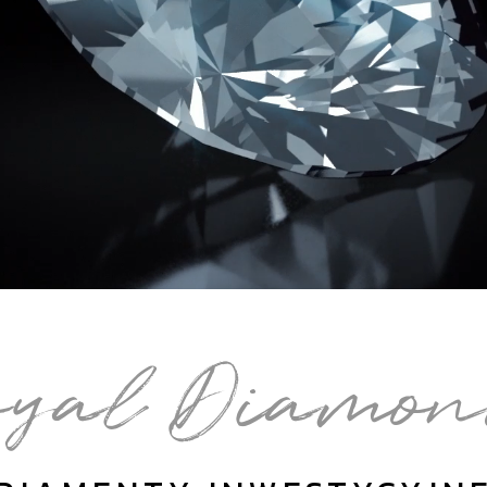
a
oyal Diamon