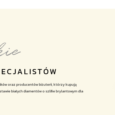
kie
PECJALISTÓW
ników oraz producentów biżuterii, którzy kupują
stawie białych diamentów o szlifie brylantowym dla