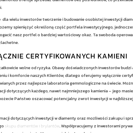
i.
la wielu inwestorów tworzenie i budowanie osobistej inwestycji diame
 możemy spieniężyć określoną część portfela inwestycyjnego, jednocze
zbogacić nasz portfel o bardziej wartościowy okaz. Ta swoboda operow
zlachetne.
ĄCZNIE CERTYFIKOWANYCH KAMIENI
ak całkowicie wolne od ryzyka. Obawy doświadczonych inwestorów budz
iu i komforcie naszych Klientów, dlatego oferujemy wyłącznie certyf
awianych przez najlepsze laboratoria gemmologiczne na świecie. Można
ji dotyczących każdego, nawet najmniejszego kamienia – jego masie, ba
żecie Państwo oszacować potencjalny zwrot inwestycji w najbliższej 
macji dotyczących inwestycji w diamenty oraz możliwości zakupu i s
ego
skupu diamentów i brylantów
. Współpracujemy z inwestorami prywa