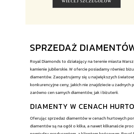
WIEĆEJ SZCZEGÓŁÓW
SPRZEDAŻ DIAMENTÓW
Royal Diamonds to działający na terenie miasta Wars
kamienie jubilerskie. W ofercie posiadamy również b
diamentów. Zaopatrujemy się u największych światow
konkurencyjne ceny, jakich nie znajdziecie u żadnych 
zarówno cen samych diamentów, jak i biżuterii.
DIAMENTY W CENACH HURTO
Oferując sprzedaż diamentów w cenach hurtowych pom
diamentów są na ogół o kilka, a nawet kilkanaście pro
pomiędzy producentem, a klientem końcowym. Royal D