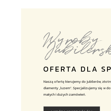
Wyroby
Jubilers
OFERTA DLA S
Naszą ofertę kierujemy do jubilerów, złot
diamenty „luzem”. Specjalizujemy się w do
małych i dużych zamówień.