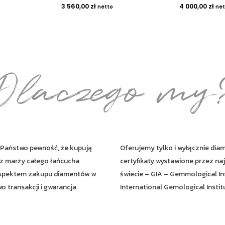
3 560,00
zł
4 000,00
zł
netto
net
Dlaczego my
Państwo pewność, że kupują
Oferujemy tylko i wyłącznie di
ez marży całego łańcucha
certyfikaty wystawione przez n
spektem zakupu diamentów w
świecie – GIA – Gemmological Ins
o transakcji i gwarancja
International Gemological Instit