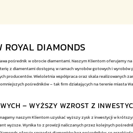
 ROYAL DIAMONDS
zawa pośrednik w obrocie diamentami. Naszym Klientom oferujemy na 
iżuterię z diamentami dostępną w ramach wyrobów gotowych i wyrobów
ych producentów. Wieloletnia współpraca oraz skala realizowanych
pomniejszych pośredników – tak firm działających na terenie miasta War
WYCH – WYŻSZY WZROST Z INWESTYC
agamy naszym Klientom uzyskać wyższy zysk z inwestycji w krótszym
cent wyższe. Wynika to z prowizji naliczanych przez kolejnych pośredn
iamonds oferuje sprzedaż diamentów bez pośredników, co przekłada s