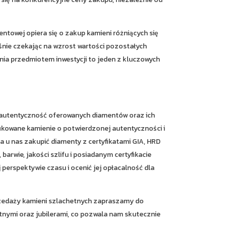
ntowej opiera się o zakup kamieni różniących się
śnie czekając na wzrost wartości pozostałych
ania przedmiotem inwestycji to jeden z kluczowych
i autentyczność oferowanych diamentów oraz ich
ikowane kamienie o potwierdzonej autentyczności i
 u nas zakupić diamenty z certyfikatami GIA, HRD
rwie, jakości szlifu i posiadanym certyfikacie
perspektywie czasu i ocenić jej opłacalność dla
przedaży kamieni szlachetnych zapraszamy do
tnymi oraz jubilerami, co pozwala nam skutecznie