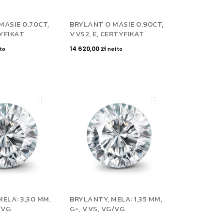
MASIE 0.70CT,
BRYLANT O MASIE 0.90CT,
TYFIKAT
VVS2, E, CERTYFIKAT
14 620,00
zł
to
netto
ELA: 3,30 MM,
BRYLANTY, MELA: 1,35 MM,
/VG
G+, VVS, VG/VG