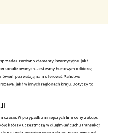
sprzedaż zarówno diamenty inwestycyjne, jak i
 personalizowanych. Jesteśmy hurtowym odbiorcą
 zamówień pozwalają nam oferować Państwu
szawa, jak i w innych regionach kraju. Dotyczy to
JI
 czasie. W przypadku mniejszych firm ceny zakupu
ików, którzy uczestniczą w długim łańcuchu transakcji
ię na konkurencyjne ceny zakupu, niezależnie od