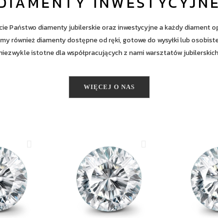
DIAMENTY INWESTYCYJN
cie Państwo diamenty jubilerskie oraz inwestycyjne a każdy diament o
my również diamenty dostępne od ręki, gotowe do wysyłki lub osobiste
niezwykle istotne dla współpracujących z nami warsztatów jubilerskich
WIĘCEJ O NAS