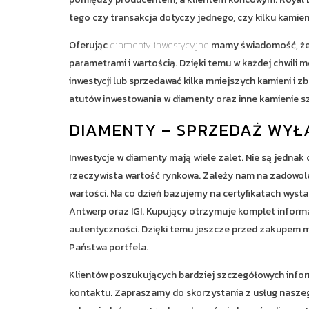
tego czy transakcja dotyczy jednego, czy kilku kamien
Oferując
diamenty inwestycyjne
mamy świadomość, że d
parametrami i wartością. Dzięki temu w każdej chwili
inwestycji lub sprzedawać kilka mniejszych kamieni i 
atutów inwestowania w diamenty oraz inne kamienie s
DIAMENTY – SPRZEDAŻ WYŁ
Inwestycje w diamenty mają wiele zalet. Nie są jedn
rzeczywista wartość rynkowa. Zależy nam na zadowolen
wartości. Na co dzień bazujemy na certyfikatach wyst
Antwerp oraz IGI. Kupujący otrzymuje komplet informac
autentyczności. Dzięki temu jeszcze przed zakupem mo
Państwa portfela.
Klientów poszukujących bardziej szczegółowych infor
kontaktu. Zapraszamy do skorzystania z usług nasz