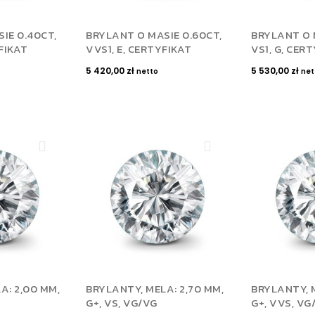
IE 0.40CT,
BRYLANT O MASIE 0.60CT,
BRYLANT O 
FIKAT
VVS1, E, CERTYFIKAT
VS1, G, CER
5 420,00
zł
5 530,00
zł
netto
net
A: 2,00 MM,
BRYLANTY, MELA: 2,70 MM,
BRYLANTY, M
G+, VS, VG/VG
G+, VVS, VG