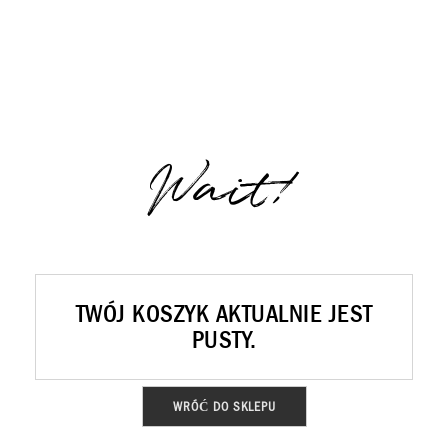
ROYAL DIAMONDS
Diamenty | Biżuteria | Kamienie dla jubilerów
Wait!
SALON SPRZEDAŻY
Kantor Millennium
ul. Złota 59, p.: 1442 (14 pietro), 00-120 Warszawa
TWÓJ KOSZYK AKTUALNIE JEST
PUSTY.
KONTAKT
+48 660 991 995
WRÓĆ DO SKLEPU
biuro@royaldiamonds.pl