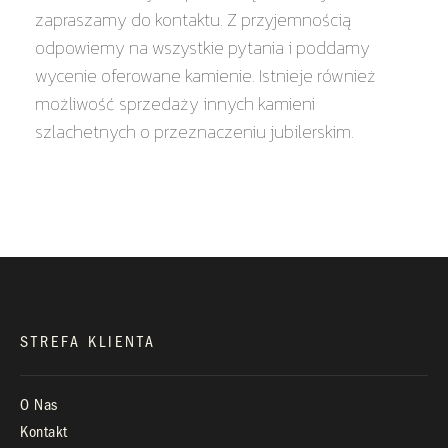
zapraszamy do kontaktu. Z przyjemnością
odpowiemy na wszystkie pytania i poddamy
wycenie oferowane kamienie. Istnieje również
KONTAKT
możliwość sprzedaży innych kamieni
szlachetnych o przeznaczeniu jubilerskim.
+48 660 991 995
biuro@royaldiamonds.pl
Infolinia:
Pn-Pt: 9.00 – 17.00
STREFA KLIENTA
O Nas
Kontakt