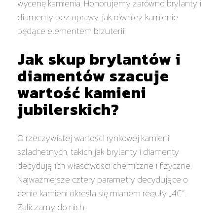
wycenę kamienia. Honorujemy zarówno brylanty i
diamenty bez oprawy, jak również kamienie
będące elementem biżuterii.
Jak skup brylantów i
diamentów szacuje
wartość kamieni
jubilerskich?
O rzeczywistej wartości rynkowej kamieni
szlachetnych, takich jak brylanty i diamenty
decydują ich właściwości chemiczne i fizyczne.
Najważniejsze cztery parametry decydujące o
cenie kamieni określa się mianem reguły „4C”.
Zaliczamy do nich: