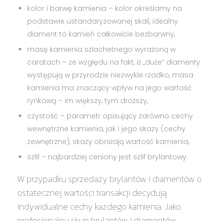
kolor i barwę kamienia
– kolor określamy na
podstawie ustandaryzowanej skali, idealny
diament to kamień całkowicie bezbarwny,
masę kamienia szlachetnego wyrażoną w
caratach –
ze względu na fakt, iż „duże” diamenty
występują w przyrodzie niezwykle rzadko, masa
kamienia ma znaczący wpływ na jego wartość
rynkową – im większy, tym droższy,
czystość
– parametr opisujący zarówno cechy
wewnętrzne kamienia, jak i jego skazy (cechy
zewnętrzne), skazy obniżają wartość kamienia,
szlif
– najbardziej ceniony jest szlif brylantowy.
W przypadku sprzedaży brylantów i diamentów o
ostatecznej wartości transakcji decydują
indywidualne cechy każdego kamienia. Jako
profesjonalny skup brylantów i diamentów