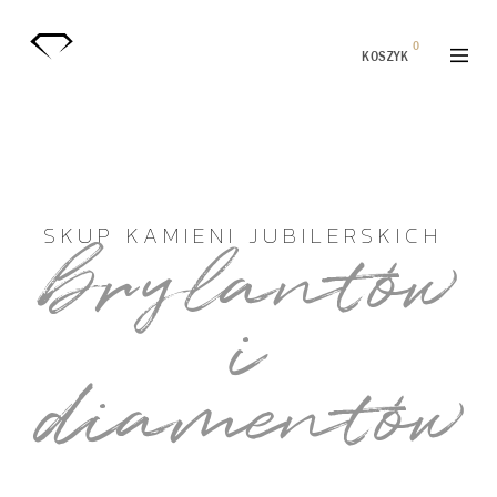
0
KOSZYK
SKUP KAMIENI JUBILERSKICH
brylantów
i
diamentów