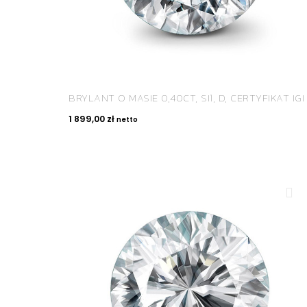
BRYLANT O MASIE 0,40CT, SI1, D, CERTYFIKAT IGI
1 899,00
zł
netto