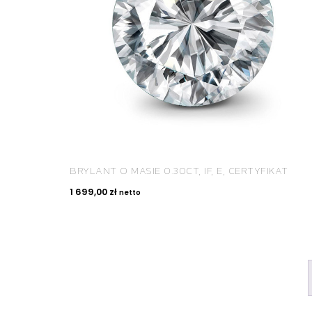
BRYLANT O MASIE 0.30CT, IF, E, CERTYFIKAT
1 699,00
zł
netto