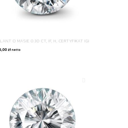
LANT O MASIE 0.30 CT, IF, H, CERTYFIKAT IGI
5,00
zł
netto