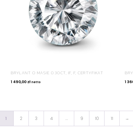
BRYLANT O MASIE 0.30CT, IF, F, CERTYFIKAT
BRY
1 490,00
zł
1 36
netto
1
2
3
4
…
9
10
11
→