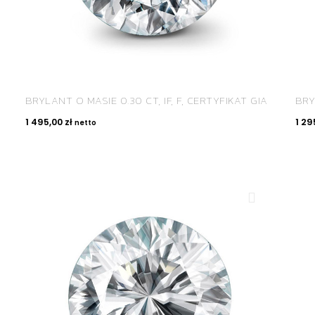
BRYLANT O MASIE 0.30 CT, IF, F, CERTYFIKAT GIA
BRY
1 495,00
zł
1 29
netto