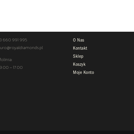
TAKT
STREFA KLIENTA
8 660 991 995
O Nas
uro@royaldiamonds.pl
Kontakt
Sklep
folinia:
Koszyk
 9.00 – 17.00
Moje Konto