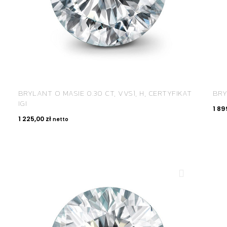
BRYLANT O MASIE 0.30 CT, VVS1, H, CERTYFIKAT
BRY
IGI
1 89
1 225,00
zł
netto