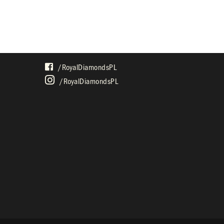
SPOŁECZNOŚĆ
/royalDiamondsPL
/royalDiamondsPL