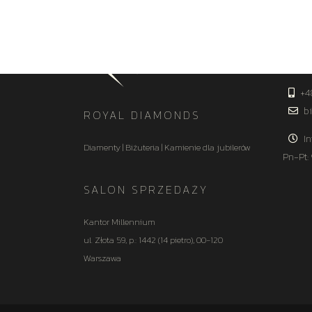
KON
+4
bi
ROYAL DIAMONDS
In
Diamenty | Biżuteria | Kamienie dla jubilerów
Pn-Pt:
SALON SPRZEDAŻY
Kantor Millennium
ul. Złota 59, p.: 1442 (14 pietro), 00-120
Warszawa