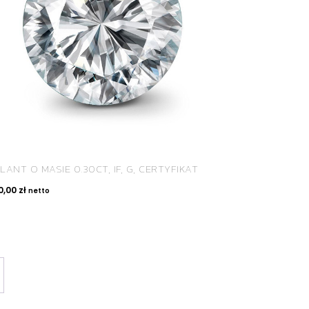
LANT O MASIE 0.30CT, IF, G, CERTYFIKAT
0,00
zł
netto