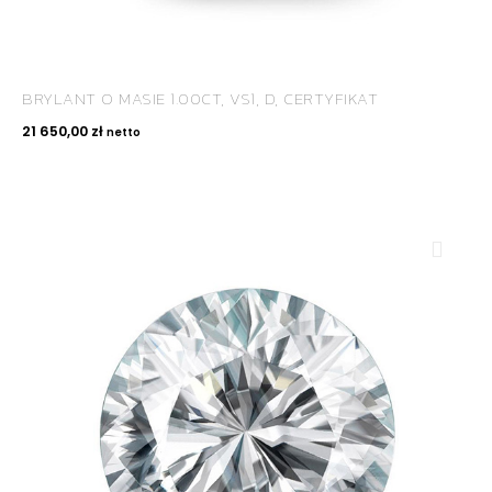
BRYLANT O MASIE 1.00CT, VS1, D, CERTYFIKAT
21 650,00
zł
netto