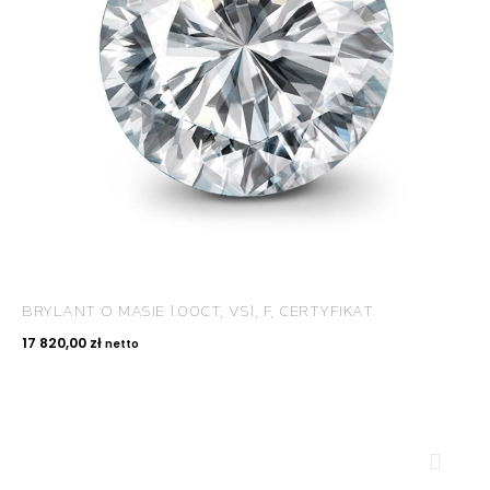
BRYLANT O MASIE 1.00CT, VS1, F, CERTYFIKAT
17 820,00
zł
netto