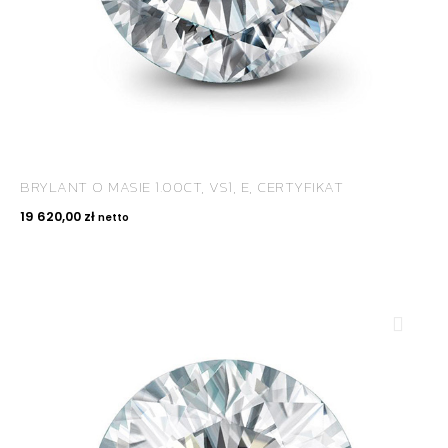
BRYLANT O MASIE 1.00CT, VS1, E, CERTYFIKAT
19 620,00
zł
netto