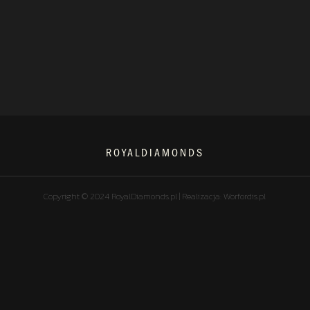
ROYALDIAMONDS
Copyright © 2024 RoyalDiamonds.pl | Realizacja: Worfordis.pl