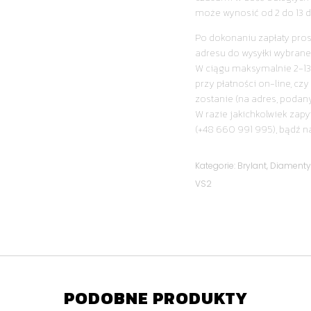
może wynosić od 2 do 13 d
Po dokonaniu zapłaty pro
adresu do wysyłki wybrane
W ciągu maksymalnie 2-13
przy płatności on-line, cz
zostanie (na adres, podan
W razie jakichkolwiek zapy
(+48 660 991 995), bądź n
Kategorie:
Brylant
,
Diament
VS2
PODOBNE PRODUKTY