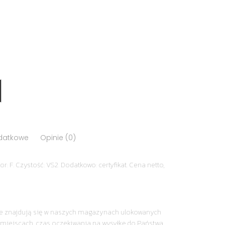
odatkowe
Opinie (0)
r: F. Czystość: VS2. Dodatkowo: certyfikat. Cena netto,
nie znajdują się w naszych magazynach ulokowanych
miejscach, czas oczekiwania na wysyłkę do Państwa