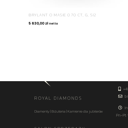
BRYLANT O MASIE 0.70 CT, G, SI2
5 630,00
zł
netto
KON
+4
bi
ROYAL DIAMONDS
In
Diamenty | Biżuteria | Kamienie dla jubilerów
Pn-Pt: