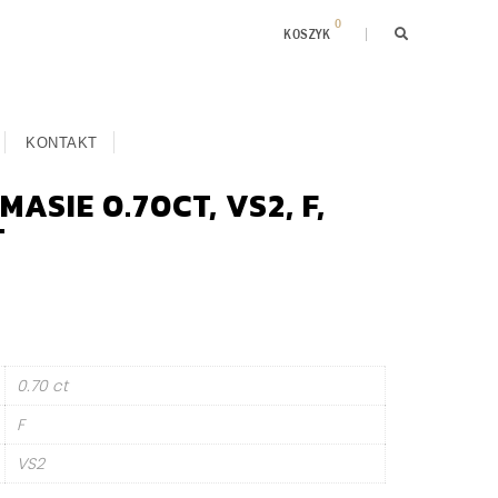
0
KOSZYK
KONTAKT
ASIE 0.70CT, VS2, F,
T
0.70 ct
F
VS2