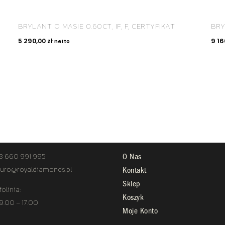
BRYLANT O MASIE 0.60CT, IF, F, CERTYFIKAT
BRY
5 290,00
zł
9 16
netto
TAKT
STREFA KLIENTA
8 660 991 995
O Nas
uro@royaldiamonds.pl
Kontakt
Sklep
folinia:
Koszyk
 9.00 – 17.00
Moje Konto