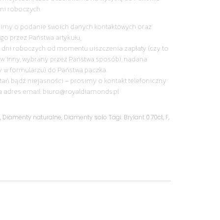
ni roboczych.
simy o podanie swoich danych kontaktowych oraz
go przez Państwa artykułu,
 dni roboczych od momentu uiszczenia zapłaty (czy to
y w inny, wybrany przez Państwa sposób), nadana
y w formularzu) do Państwa paczka.
tań bądź niejasności – prosimy o kontakt telefoniczny
a adres email: biuro@royaldiamonds.pl
y
,
Diamenty naturalne
,
Diamenty solo
Tagi:
Brylant 0.70ct
,
F
,