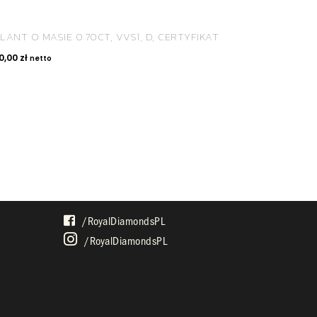
LANT O MASIE 0.70CT, VVS1, D, CERTYFIKAT
0,00
zł
netto
SPOŁECZNOŚĆ
/royalDiamondsPL
/royalDiamondsPL