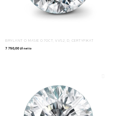
BRYLANT O MASIE 0.70CT, VVS2, D, CERTYFIKAT
7 750,00
zł
netto