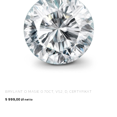
ROYAL DIAMONDS
Diamenty | Biżuteria | Kamienie dla jubilerów
SALON SPRZEDAŻY
Kantor Millennium
ul. Złota 59, p.: 1442 (14 pietro), 00-120 Warszawa
BRYLANT O MASIE 0.70CT, VS2, D, CERTYFIKAT
KONTAKT
5 999,00
zł
netto
+48 660 991 995