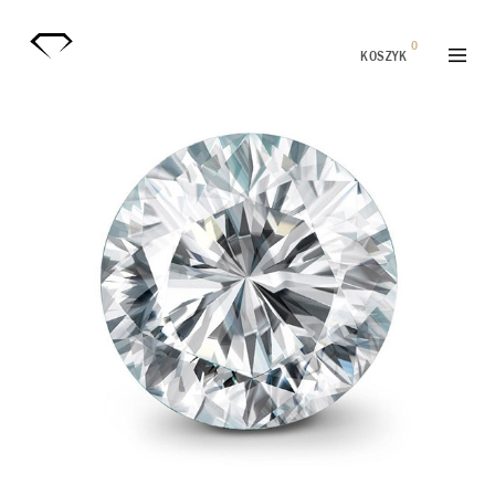
0
KOSZYK