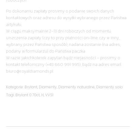
roboczych.
Po dokonaniu zapłaty prosimy o podanie swoich danych
kontaktowych oraz adresu do wysyłki wybranego przez Państwa
artykułu,
W ciągu maksymalnie 2-13 dni roboczych od momentu
uiszczenia zapłaty (czy to przy płatności on-line, czy w inny,
wybrany przez Państwa sposób), nadana zostanie (na adres,
podany w formularzu) do Państwa paczka.
W razie jakichkolwiek zapytań bądź niejasności – prosimy o
kontakt telefoniczny (+48 660 991 995), bądź na adres email:
biuro@royaldiamonds.pl
Kategorie:
Brylant
,
Diamenty
,
Diamenty naturalne
,
Diamenty solo
Tagi:
Brylant 0.70ct
,
H
,
VVS1