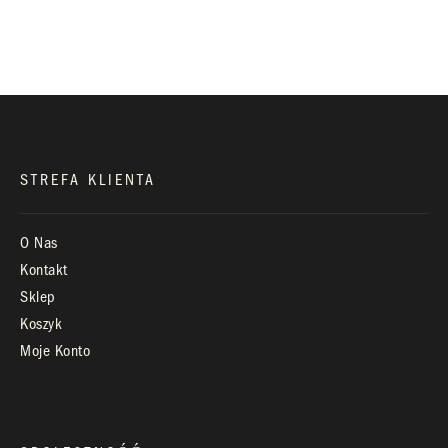
biuro@royaldiamonds.pl
Infolinia:
Pn-Pt: 9.00 – 17.00
STREFA KLIENTA
O Nas
Kontakt
Sklep
Koszyk
Moje Konto