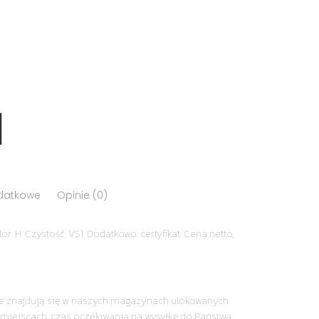
odatkowe
Opinie (0)
or: H. Czystość: VS1. Dodatkowo: certyfikat. Cena netto,
nie znajdują się w naszych magazynach ulokowanych
miejscach, czas oczekiwania na wysyłkę do Państwa