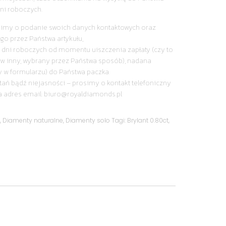
ni roboczych.
simy o podanie swoich danych kontaktowych oraz
go przez Państwa artykułu,
 dni roboczych od momentu uiszczenia zapłaty (czy to
y w inny, wybrany przez Państwa sposób), nadana
y w formularzu) do Państwa paczka.
tań bądź niejasności – prosimy o kontakt telefoniczny
a adres email: biuro@royaldiamonds.pl
y
,
Diamenty naturalne
,
Diamenty solo
Tagi:
Brylant 0.80ct
,