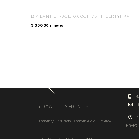
BRYLANT O MASIE 0.60CT, VS1, F, CERTYFIKAT
3 660,00
zł
netto
KON
+4
bi
ROYAL DIAMONDS
In
Diamenty | Biżuteria | Kamienie dla jubilerów
Pn-Pt: