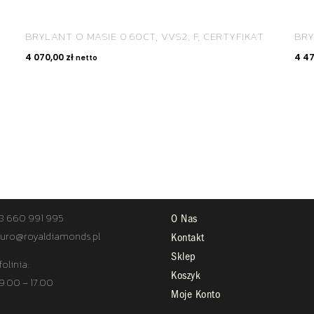
BRYLANT O MASIE 0.60CT, VVS2, F, CERTYFIKAT
BRY
4 070,00
zł
4 4
netto
TAKT
STREFA KLIENTA
8 660 991 995
O Nas
uro@royaldiamonds.pl
Kontakt
Sklep
folinia:
Koszyk
 9.00 – 17.00
Moje Konto