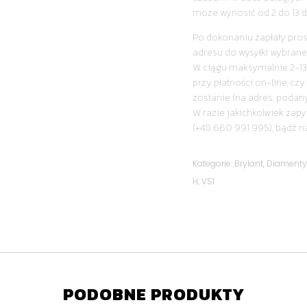
może wynosić od 2 do 13 d
Po dokonaniu zapłaty pro
adresu do wysyłki wybrane
W ciągu maksymalnie 2-13
przy płatności on-line, cz
zostanie (na adres, podan
W razie jakichkolwiek zapy
(+48 660 991 995), bądź n
Kategorie:
Brylant
,
Diament
H
,
VS1
PODOBNE PRODUKTY