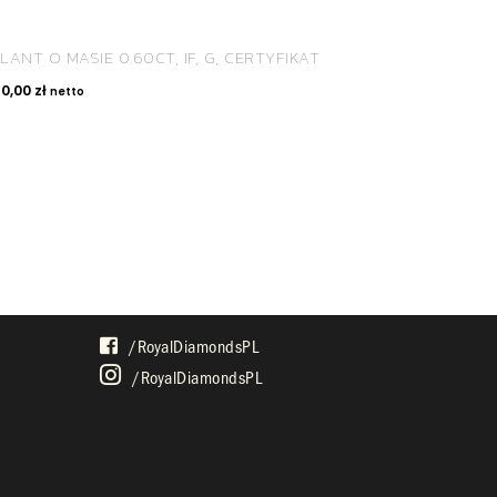
LANT O MASIE 0.60CT, IF, G, CERTYFIKAT
70,00
zł
netto
SPOŁECZNOŚĆ
/royalDiamondsPL
/royalDiamondsPL