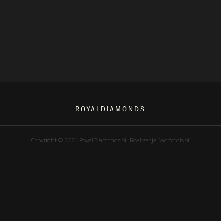
ROYALDIAMONDS
Copyright © 2024 RoyalDiamonds.pl | Realizacja: Worfordis.pl