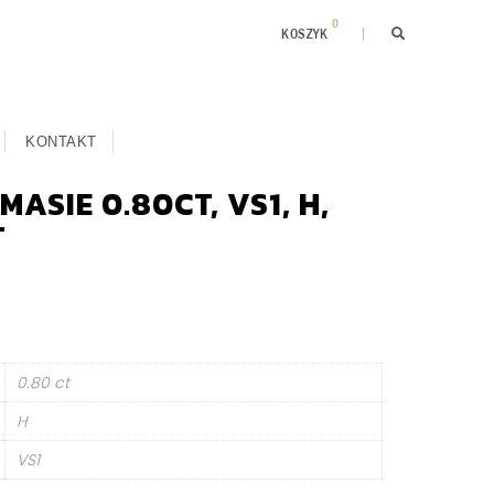
0
KOSZYK
KONTAKT
ASIE 0.80CT, VS1, H,
T
0.80 ct
H
VS1