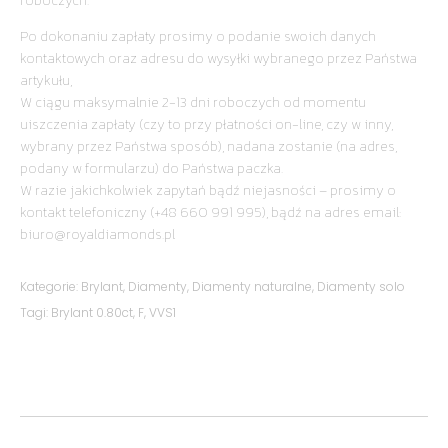
roboczych.
Po dokonaniu zapłaty prosimy o podanie swoich danych
kontaktowych oraz adresu do wysyłki wybranego przez Państwa
artykułu,
W ciągu maksymalnie 2-13 dni roboczych od momentu
uiszczenia zapłaty (czy to przy płatności on-line, czy w inny,
wybrany przez Państwa sposób), nadana zostanie (na adres,
podany w formularzu) do Państwa paczka.
W razie jakichkolwiek zapytań bądź niejasności – prosimy o
kontakt telefoniczny (+48 660 991 995), bądź na adres email:
biuro@royaldiamonds.pl
Kategorie:
Brylant
,
Diamenty
,
Diamenty naturalne
,
Diamenty solo
Tagi:
Brylant 0.80ct
,
F
,
VVS1