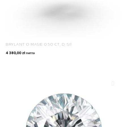
BRYLANT O MASIE 0.50 CT, D, SI1
4 380,00
zł
netto