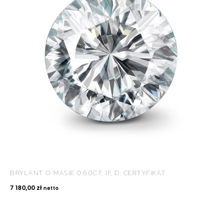
ROYAL DIAMONDS
Diamenty | Biżuteria | Kamienie dla jubilerów
SALON SPRZEDAŻY
Kantor Millennium
ul. Złota 59, p.: 1442 (14 pietro), 00-120 Warszawa
BRYLANT O MASIE 0.60CT, IF, D, CERTYFIKAT
KONTAKT
7 180,00
zł
netto
+48 660 991 995