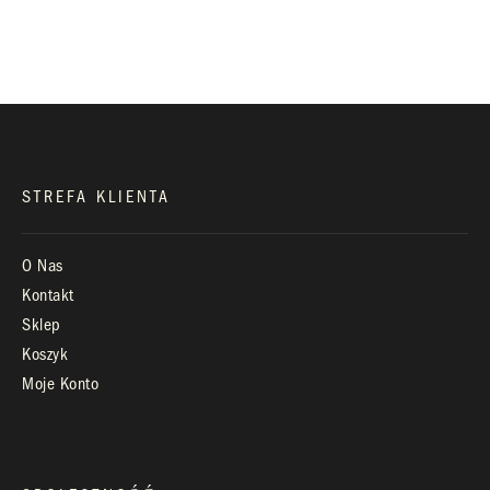
biuro@royaldiamonds.pl
Infolinia:
Pn-Pt: 9.00 – 17.00
STREFA KLIENTA
O Nas
Kontakt
Sklep
Koszyk
Moje Konto