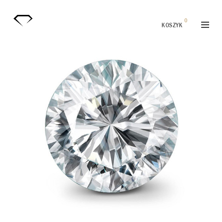
0
KOSZYK