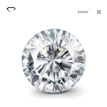
0
KOSZYK