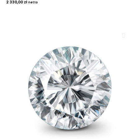
2 330,00
zł
netto
ROYAL DIAMONDS
Diamenty | Biżuteria | Kamienie dla jubilerów
SALON SPRZEDAŻY
Kantor Millennium
ul. Złota 59, p.: 1442 (14 pietro), 00-120 Warszawa