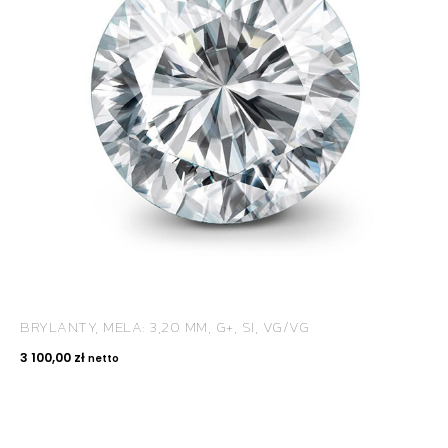
BRYLANTY, MELA: 3,20 MM, G+, SI, VG/VG
3 100,00
zł
netto