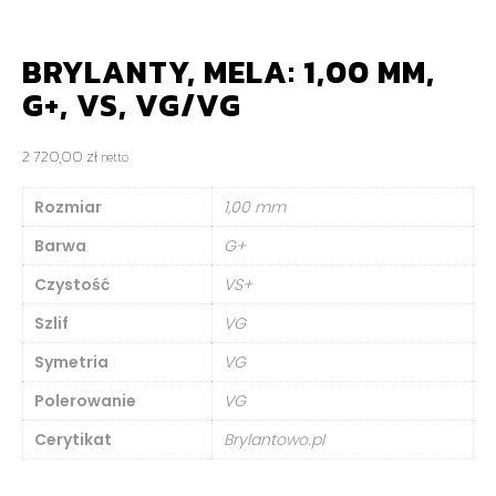
BRYLANTY, MELA: 1,00 MM,
G+, VS, VG/VG
2 720,00
zł
netto
Rozmiar
1,00 mm
Barwa
G+
Czystość
VS+
Szlif
VG
Symetria
VG
Polerowanie
VG
Cerytikat
Brylantowo.pl