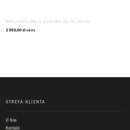
BRYLANTY, MELA: 2,60 MM, G+, SI, VG/VG
KONTAKT
2 850,00
zł
netto
+48 660 991 995
biuro@royaldiamonds.pl
Infolinia:
Pn-Pt: 9.00 – 17.00
STREFA KLIENTA
O Nas
Kontakt