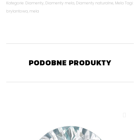
Kategorie:
Diamenty
,
Diamenty mela
,
Diamenty naturalne
,
Mela
Tagi:
brylantowa
,
mela
PODOBNE PRODUKTY