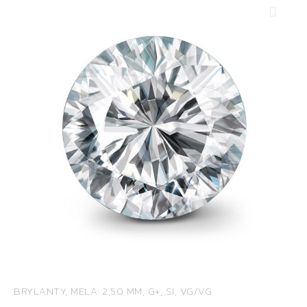
BRYLANTY, MELA: 2,50 MM, G+, SI, VG/VG