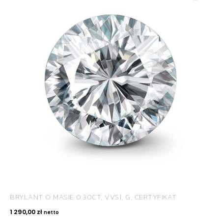
BRYLANT O MASIE 0.30CT, VVS1, G, CERTYFIKAT
1 290,00
zł
netto