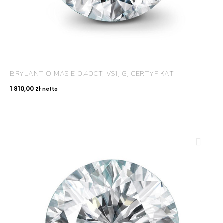
BRYLANT O MASIE 0.40CT, VS1, G, CERTYFIKAT
1 810,00
zł
netto