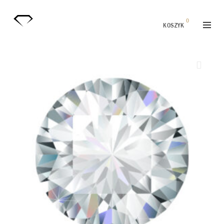
0
KOSZYK