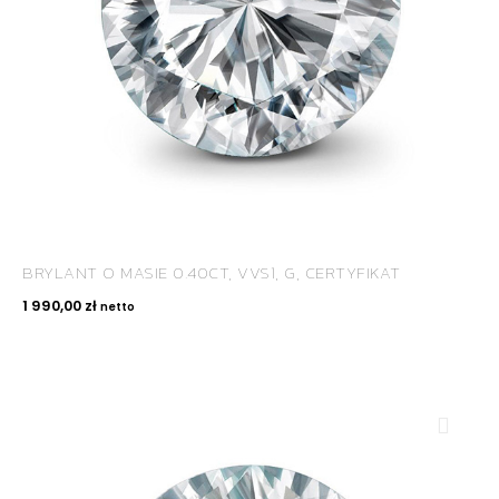
BRYLANT O MASIE 0.40CT, VVS1, G, CERTYFIKAT
1 990,00
zł
netto