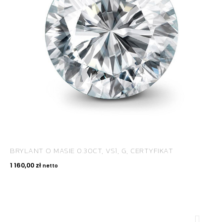
BRYLANT O MASIE 0.30CT, VS1, G, CERTYFIKAT
1 160,00
zł
netto