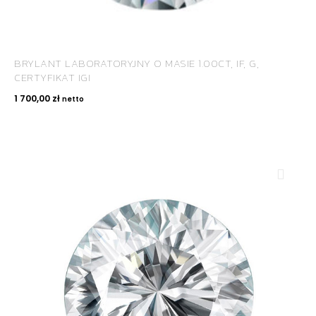
BRYLANT LABORATORYJNY O MASIE 1.00CT, IF, G,
CERTYFIKAT IGI
1 700,00
zł
netto