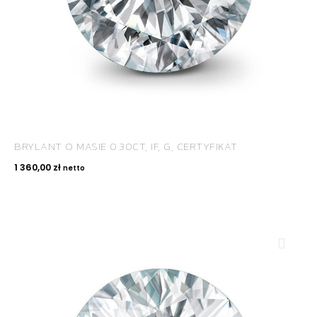
BRYLANT O MASIE 0.30CT, IF, G, CERTYFIKAT
1 360,00
zł
netto