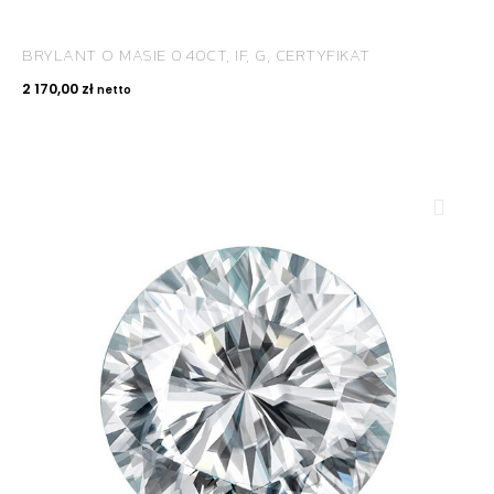
BRYLANT O MASIE 0.40CT, IF, G, CERTYFIKAT
2 170,00
zł
netto