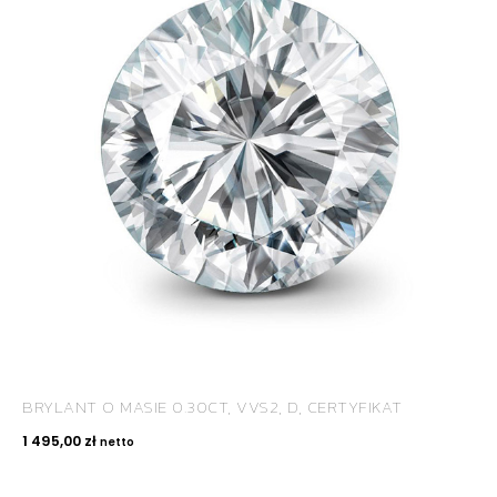
BRYLANT O MASIE 0.30CT, VVS2, D, CERTYFIKAT
1 495,00
zł
netto