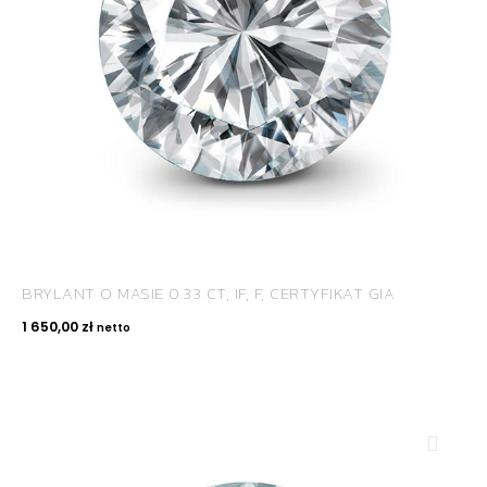
BRYLANT O MASIE 0.33 CT, IF, F, CERTYFIKAT GIA
1 650,00
zł
netto