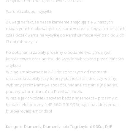
certyfikat. Cena netto, nie zawiera 23% VAT.
Warunki zakupu i wysyłki:,
Z uwagi na fakt, że nasze kamienie znajdują się w naszych
magazynach ulokowanych czasami w dość odległych miejscach,
czas oczekiwania na wysyłkę do Państwa może wynosić od 2 do
13 dni roboczych.
Po dokonaniu zapłaty prosimy o podanie swoich danych
kontaktowych oraz adresu do wysyłki wybranego przez Państwa
artykułu,
W ciągu maksymalnie 2-13 dni roboczych od momentu
uiszczenia zapłaty (czy to przy płatności on-line, czy w inny,
wybrany przez Państwa sposób), nadana zostanie (na adres,
podany w formularzu) do Państwa paczka.
W razie jakichkolwiek zapytań bądź niejasności – prosimy o
kontakt telefoniczny (+48 660 991 995), bądź na adres email:
biuro@royaldiamonds.pl
Kategorie:
Diamenty
,
Diamenty solo
Tagi:
brylant 0.30ct
,
D
,
IF