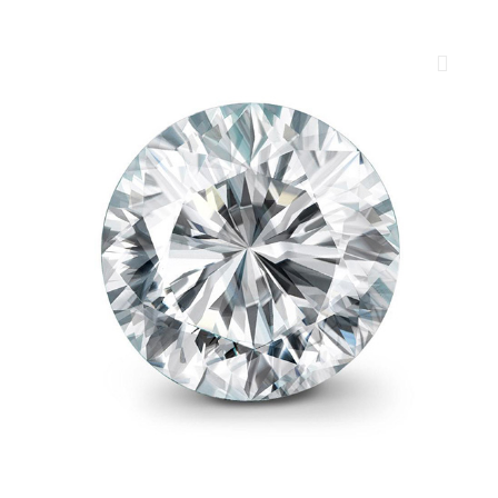
ROYAL DIAMONDS
Diamenty | Biżuteria | Kamienie dla jubilerów
SALON SPRZEDAŻY
Kantor Millennium
ul. Złota 59, p.: 1442 (14 pietro), 00-120 Warszawa