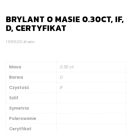
BRYLANT O MASIE 0.30CT, IF,
D, CERTYFIKAT
1 899,00
zł
netto
Masa
0.30 ct
Barwa
D
Czystość
IF
Szlif
Symetria
Polerowanie
Cerytfikat