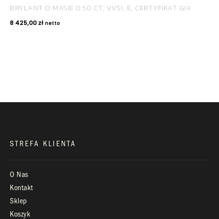
BRYLANT O MASIE 0.50 CT, VVS1, E, CERTYFIKAT GIA
KONTAKT
8 425,00
zł
netto
+48 660 991 995
biuro@royaldiamonds.pl
Infolinia:
Pn-Pt: 9.00 – 17.00
STREFA KLIENTA
O Nas
Kontakt
Sklep
Koszyk