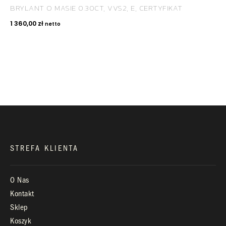
BRYLANT O MASIE 0.30CT, VVS2, E, CERTYFIKAT
KONTAKT
1 360,00
zł
netto
+48 660 991 995
biuro@royaldiamonds.pl
Infolinia:
Pn-Pt: 9.00 – 17.00
STREFA KLIENTA
O Nas
Kontakt
Sklep
Koszyk