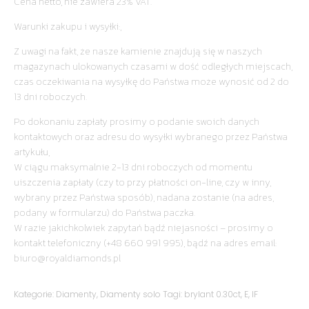
Cena netto, nie zawiera 23% VAT.
Warunki zakupu i wysyłki:,
Z uwagi na fakt, że nasze kamienie znajdują się w naszych
magazynach ulokowanych czasami w dość odległych miejscach,
czas oczekiwania na wysyłkę do Państwa może wynosić od 2 do
13 dni roboczych.
Po dokonaniu zapłaty prosimy o podanie swoich danych
kontaktowych oraz adresu do wysyłki wybranego przez Państwa
artykułu,
W ciągu maksymalnie 2-13 dni roboczych od momentu
uiszczenia zapłaty (czy to przy płatności on-line, czy w inny,
wybrany przez Państwa sposób), nadana zostanie (na adres,
podany w formularzu) do Państwa paczka.
W razie jakichkolwiek zapytań bądź niejasności – prosimy o
kontakt telefoniczny (+48 660 991 995), bądź na adres email:
biuro@royaldiamonds.pl
Kategorie:
Diamenty
,
Diamenty solo
Tagi:
brylant 0.30ct
,
E
,
IF