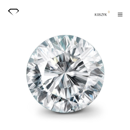
0
KOSZYK