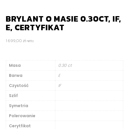
BRYLANT O MASIE 0.30CT, IF,
E, CERTYFIKAT
1 699,00
zł
netto
Masa
0.30 ct
Barwa
E
Czystość
IF
Szlif
Symetria
Polerowanie
Cerytfikat