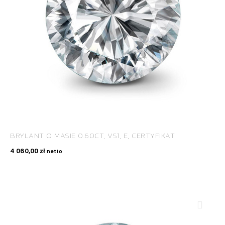
BRYLANT O MASIE 0.60CT, VS1, E, CERTYFIKAT
4 060,00
zł
netto