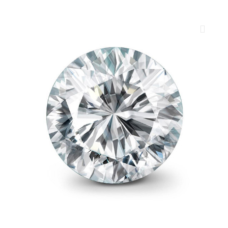
ROYAL DIAMONDS
Diamenty | Biżuteria | Kamienie dla jubilerów
SALON SPRZEDAŻY
Kantor Millennium
ul. Złota 59, p.: 1442 (14 pietro), 00-120 Warszawa