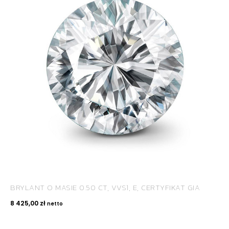
BRYLANT O MASIE 0.50 CT, VVS1, E, CERTYFIKAT GIA
8 425,00
zł
netto