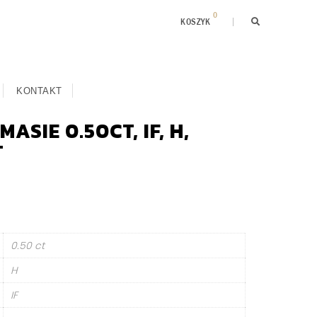
0
KOSZYK
KONTAKT
ASIE 0.50CT, IF, H,
T
0.50 ct
H
IF