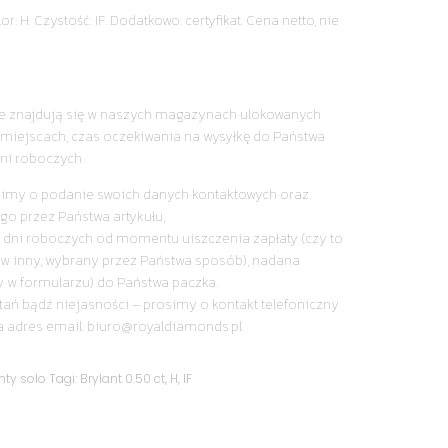
r: H. Czystość: IF. Dodatkowo: certyfikat. Cena netto, nie
nie znajdują się w naszych magazynach ulokowanych
miejscach, czas oczekiwania na wysyłkę do Państwa
ni roboczych.
simy o podanie swoich danych kontaktowych oraz
go przez Państwa artykułu,
 dni roboczych od momentu uiszczenia zapłaty (czy to
y w inny, wybrany przez Państwa sposób), nadana
y w formularzu) do Państwa paczka.
tań bądź niejasności – prosimy o kontakt telefoniczny
a adres email: biuro@royaldiamonds.pl
ty solo
Tagi:
Brylant 0.50 ct
,
H
,
IF