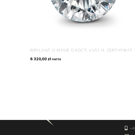
BRYLANT O MASIE 0.80CT, VVS1, H, CERTYFIKAT
6 320,00
zł
netto
KON
+4