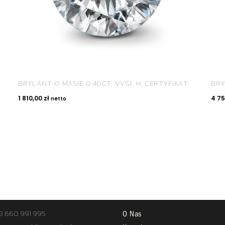
BRYLANT O MASIE 0.40CT, VVS1, H, CERTYFIKAT
BRY
1 810,00
zł
4 7
netto
TAKT
STREFA KLIENTA
8 660 991 995
O Nas