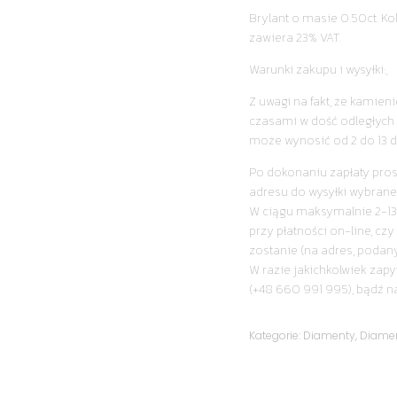
Brylant o masie 0.50ct. Kolo
zawiera 23% VAT.
Warunki zakupu i wysyłki:,
Z uwagi na fakt, że kamie
czasami w dość odległych 
może wynosić od 2 do 13 d
Po dokonaniu zapłaty pro
adresu do wysyłki wybrane
W ciągu maksymalnie 2-13
przy płatności on-line, cz
zostanie (na adres, podan
W razie jakichkolwiek zapy
(+48 660 991 995), bądź n
Kategorie:
Diamenty
,
Diamen