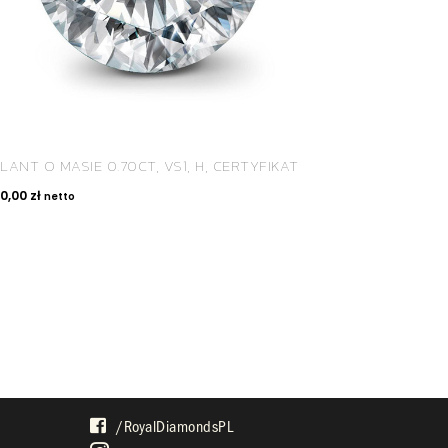
LANT O MASIE 0.70CT, VS1, H, CERTYFIKAT
50,00
zł
netto
SPOŁECZNOŚĆ
/royalDiamondsPL