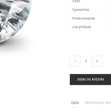
Szlif
Symetria
Polerowanie
Cerytfikat
ilość
–
+
Brylant
o
masie
DODAJ DO KOSZYKA
0.50ct,
IF,
H,
Opis
Informacje d
certyfikat