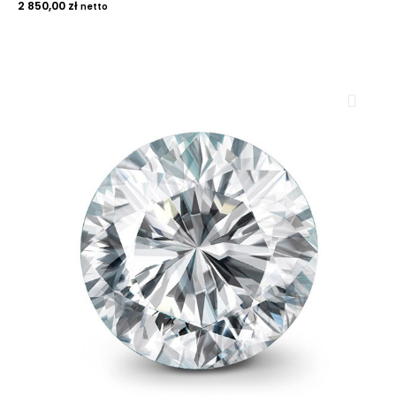
2 850,00
zł
netto
ROYAL DIAMONDS
Diamenty | Biżuteria | Kamienie dla jubilerów
SALON SPRZEDAŻY
Kantor Millennium
ul. Złota 59, p.: 1442 (14 pietro), 00-120 Warszawa