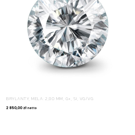
BRYLANTY, MELA: 2,80 MM, G+, SI, VG/VG
2 850,00
zł
netto