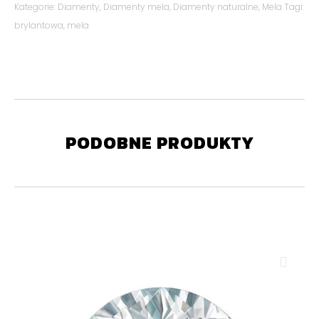
Kategorie:
Diamenty
,
Diamenty mela
,
Diamenty naturalne
,
Mela
Tagi:
brylantowa
,
mela
PODOBNE PRODUKTY