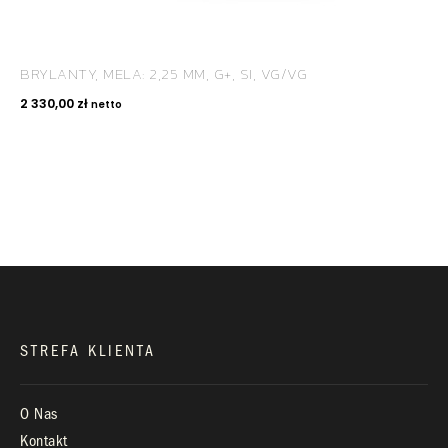
BRYLANTY, MELA: 2,25 MM, G+, SI, VG/VG
KONTAKT
2 330,00
zł
netto
+48 660 991 995
biuro@royaldiamonds.pl
Infolinia:
Pn-Pt: 9.00 – 17.00
STREFA KLIENTA
O Nas
Kontakt