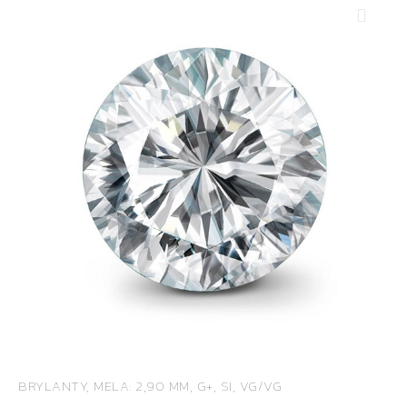
BRYLANTY, MELA: 2,90 MM, G+, SI, VG/VG