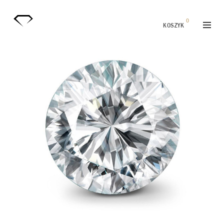
0
KOSZYK