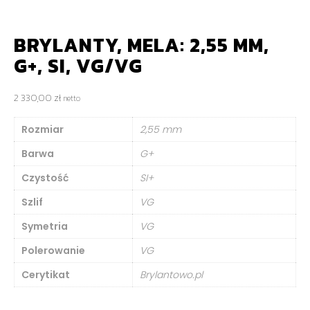
BRYLANTY, MELA: 2,55 MM,
G+, SI, VG/VG
2 330,00
zł
netto
Rozmiar
2,55 mm
Barwa
G+
Czystość
SI+
Szlif
VG
Symetria
VG
Polerowanie
VG
Cerytikat
Brylantowo.pl