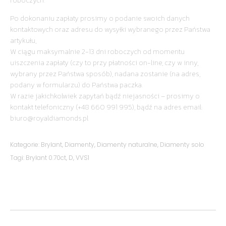
roboczych.
Po dokonaniu zapłaty prosimy o podanie swoich danych
kontaktowych oraz adresu do wysyłki wybranego przez Państwa
artykułu,
W ciągu maksymalnie 2-13 dni roboczych od momentu
uiszczenia zapłaty (czy to przy płatności on-line, czy w inny,
wybrany przez Państwa sposób), nadana zostanie (na adres,
podany w formularzu) do Państwa paczka.
W razie jakichkolwiek zapytań bądź niejasności – prosimy o
kontakt telefoniczny (+48 660 991 995), bądź na adres email:
biuro@royaldiamonds.pl
Kategorie:
Brylant
,
Diamenty
,
Diamenty naturalne
,
Diamenty solo
Tagi:
Brylant 0.70ct
,
D
,
VVS1