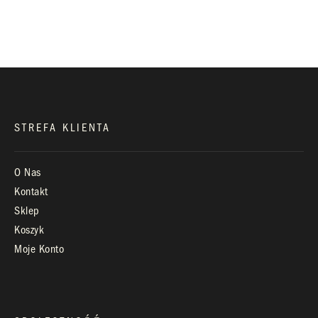
biuro@royaldiamonds.pl
Infolinia:
Pn-Pt: 9.00 – 17.00
STREFA KLIENTA
O Nas
Kontakt
Sklep
Koszyk
Moje Konto