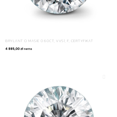
BRYLANT O MASIE 0.60CT, VVS1, F, CERTYFIKAT
4 885,00
zł
netto