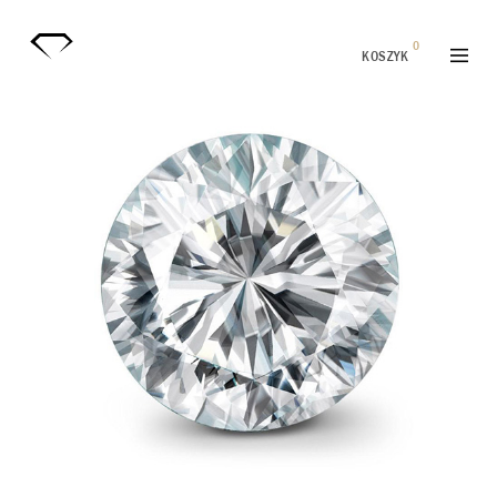
0
KOSZYK