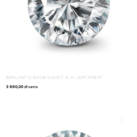
BRYLANT O MASIE 0.60CT, IF, H, CERTYFIKAT
3 660,00
zł
netto