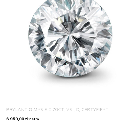
ROYAL DIAMONDS
Diamenty | Biżuteria | Kamienie dla jubilerów
SALON SPRZEDAŻY
Kantor Millennium
ul. Złota 59, p.: 1442 (14 pietro), 00-120 Warszawa
BRYLANT O MASIE 0.70CT, VS1, D, CERTYFIKAT
KONTAKT
6 959,00
zł
netto
+48 660 991 995