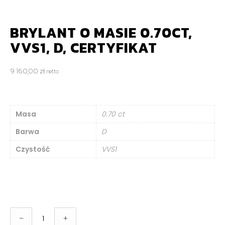
BRYLANT O MASIE 0.70CT,
VVS1, D, CERTYFIKAT
9 160,00
zł
netto
Masa
0.70 ct
Barwa
D
Czystość
VVS1
ilość
–
+