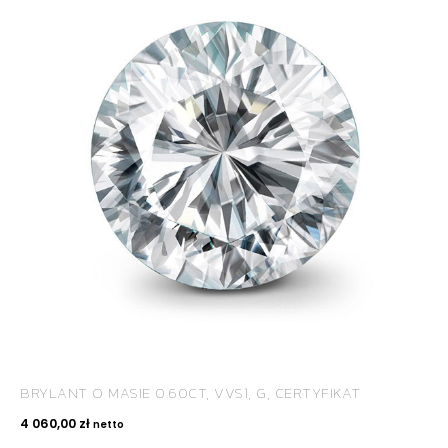
BRYLANT O MASIE 0.60CT, VVS1, G, CERTYFIKAT
4 060,00
zł
netto