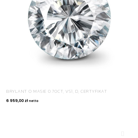
BRYLANT O MASIE 0.70CT, VS1, D, CERTYFIKAT
6 959,00
zł
netto