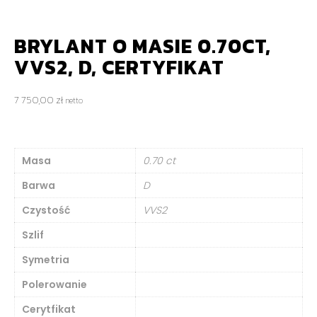
BRYLANT O MASIE 0.70CT,
VVS2, D, CERTYFIKAT
7 750,00
zł
netto
Masa
0.70 ct
Barwa
D
Czystość
VVS2
Szlif
Symetria
Polerowanie
Cerytfikat