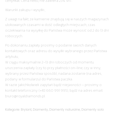
certyfikat. Cena netto, nie zawiera 23% VAT.
Warunki zakupu i wysyłki:,
Z uwagi na fakt, że kamienie znajdują się w naszych magazynach
ulokowanych czasami w dość odległych miejscach, czas
oczekiwania na wysyłkę do Państwa może wynosić od 2 do 13 dni
roboczych.
Po dokonaniu zapłaty prosimy o podanie swoich danych
kontaktowych oraz adresu do wysyłki wybranego przez Państwa
artykułu,
W ciągu maksymalnie 2-13 dni roboczych od momentu
uiszczenia zapłaty (czy to przy płatności on-line, czy w inny,
wybrany przez Państwa sposób), nadana zostanie (na adres,
podany w formularzu) do Państwa paczka.
W razie jakichkolwiek zapytań bądź niejasności – prosimy o
kontakt telefoniczny (+48 660 991 995), bądź na adres email:
biuro@royaldiamonds.pl
Kategorie:
Brylant
,
Diamenty
,
Diamenty naturalne
,
Diamenty solo