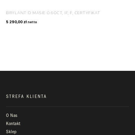
BRYLANT O MASIE 0.60CT, IF, F, CERTYFIKAT
KONTAKT
5 290,00
zł
netto
+48 660 991 995
biuro@royaldiamonds.pl
Infolinia:
Pn-Pt: 9.00 – 17.00
STREFA KLIENTA
O Nas
Kontakt
Sklep