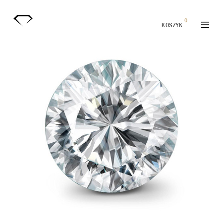
0
KOSZYK