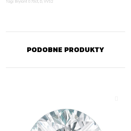
Tagi:
Brylant 0.70ct
,
D
,
VVS2
PODOBNE PRODUKTY