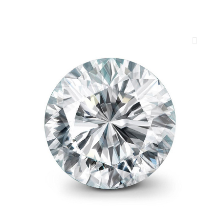
ROYAL DIAMONDS
Diamenty | Biżuteria | Kamienie dla jubilerów
SALON SPRZEDAŻY
Kantor Millennium
ul. Złota 59, p.: 1442 (14 pietro), 00-120 Warszawa