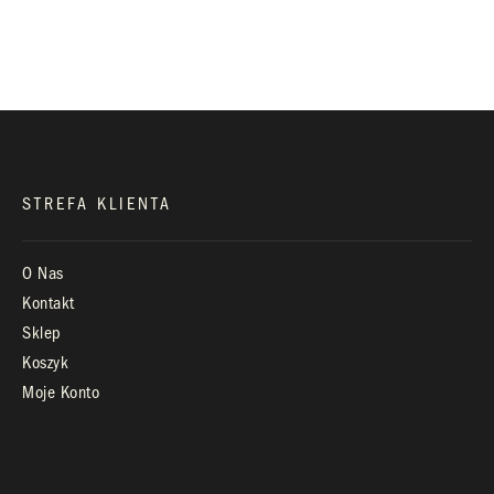
biuro@royaldiamonds.pl
Infolinia:
Pn-Pt: 9.00 – 17.00
STREFA KLIENTA
O Nas
Kontakt
Sklep
Koszyk
Moje Konto