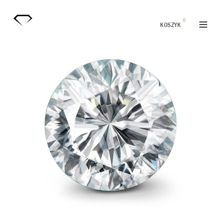
0
KOSZYK