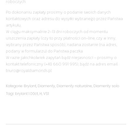
roboczych.
Po dokonaniu zapłaty prosimy o podanie swoich danych
kontaktowych oraz adresu do wysyłki wybranego przez Państwa
artykułu,
W ciągu maksymalnie 2-13 dni roboczych od momentu
uiszczenia zapłaty (czy to przy płatności on-line, czy w inny,
wybrany przez Państwa sposób), nadana zostanie (na adres,
podany w formularzu) do Państwa paczka.
W razie jakichkolwiek zapytań bądź niejasności – prosimy o
kontakt telefoniczny (+48 660 991 995), bądź na adres email:
biuro@royaldiamonds.pl
Kategorie:
Brylant
,
Diamenty
,
Diamenty naturalne
,
Diamenty solo
Tagi:
brylant 1.00ct
,
H
,
VS1