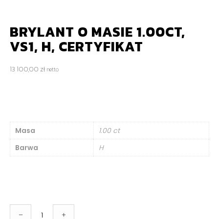
BRYLANT O MASIE 1.00CT,
VS1, H, CERTYFIKAT
13 100,00
zł
netto
Masa
1.00 ct
Barwa
H
ilość
–
+