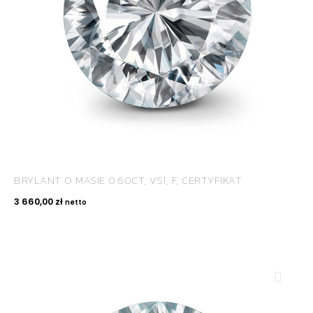
BRYLANT O MASIE 0.60CT, VS1, F, CERTYFIKAT
3 660,00
zł
netto