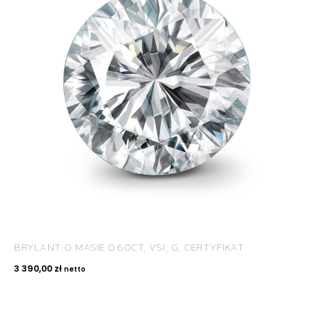
ROYAL DIAMONDS
Diamenty | Biżuteria | Kamienie dla jubilerów
SALON SPRZEDAŻY
Kantor Millennium
ul. Złota 59, p.: 1442 (14 pietro), 00-120 Warszawa
BRYLANT O MASIE 0.60CT, VS1, G, CERTYFIKAT
KONTAKT
3 390,00
zł
netto
+48 660 991 995