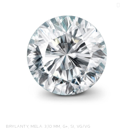
BRYLANTY, MELA: 3,10 MM, G+, SI, VG/VG