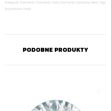
Kategorie:
Diamenty
,
Diamenty mela
,
Diamenty naturalne
,
Mela
Tagi:
brylantowa
,
mela
PODOBNE PRODUKTY