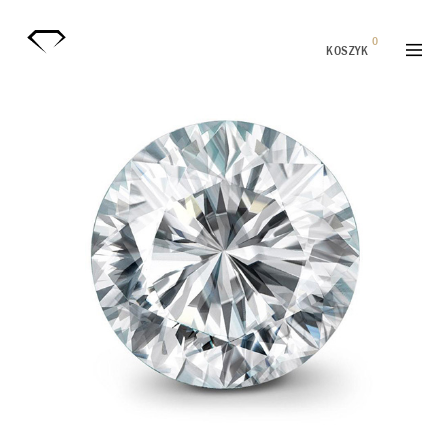
0
KOSZYK