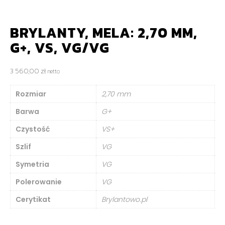
BRYLANTY, MELA: 2,70 MM,
G+, VS, VG/VG
3 560,00
zł
netto
Rozmiar
2,70 mm
Barwa
G+
Czystość
VS+
Szlif
VG
Symetria
VG
Polerowanie
VG
Cerytikat
Brylantowo.pl