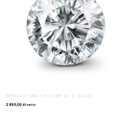
BRYLANTY, MELA: 3,00 MM, G+, SI, VG/VG
2 850,00
zł
netto