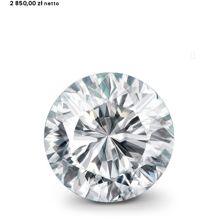
2 850,00
zł
netto
ROYAL DIAMONDS
Diamenty | Biżuteria | Kamienie dla jubilerów
SALON SPRZEDAŻY
Kantor Millennium
ul. Złota 59, p.: 1442 (14 pietro), 00-120 Warszawa