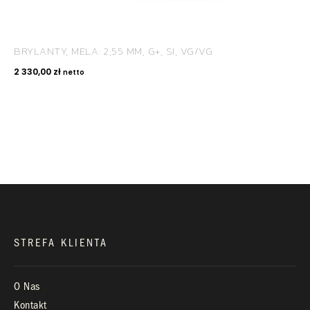
BRYLANTY, MELA: 2,55 MM, G+, SI, VG/VG
KONTAKT
2 330,00
zł
netto
+48 660 991 995
biuro@royaldiamonds.pl
Infolinia:
Pn-Pt: 9.00 – 17.00
STREFA KLIENTA
O Nas
Kontakt