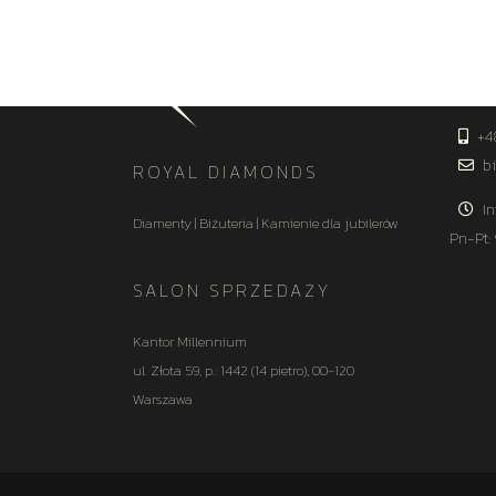
KON
+4
bi
ROYAL DIAMONDS
In
Diamenty | Biżuteria | Kamienie dla jubilerów
Pn-Pt:
SALON SPRZEDAŻY
Kantor Millennium
ul. Złota 59, p.: 1442 (14 pietro), 00-120
Warszawa