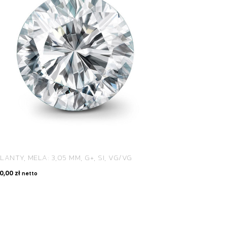
LANTY, MELA: 3,05 MM, G+, SI, VG/VG
50,00
zł
netto