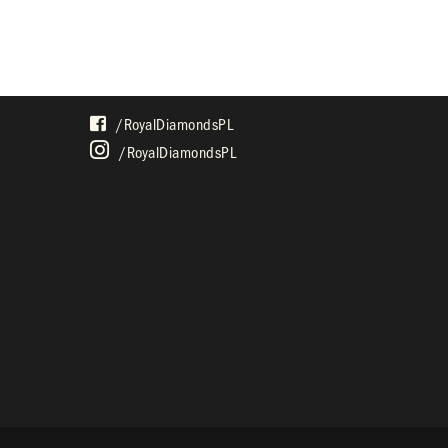
SPOŁECZNOŚĆ
/royalDiamondsPL
/royalDiamondsPL