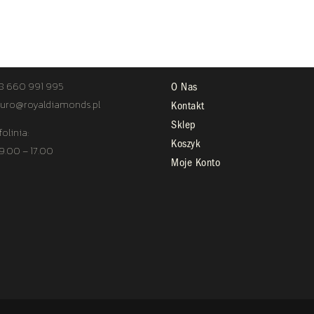
TAKT
STREFA KLIENTA
8 660 991 995
O Nas
uro@royaldiamonds.pl
Kontakt
Sklep
folinia:
Koszyk
 9.00 – 17.00
Moje Konto