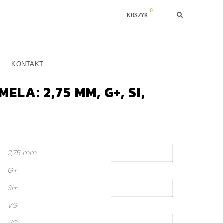
0
KOSZYK
KONTAKT
ELA: 2,75 MM, G+, SI,
2,75 mm
G+
SI+
VG
VG