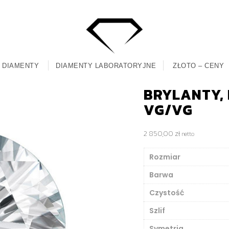
DIAMENTY
DIAMENTY LABORATORYJNE
ZŁOTO – CENY
BRYLANTY, M
VG/VG
2 850,00
zł
netto
Rozmiar
Barwa
Czystość
Szlif
Symetria