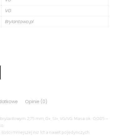
VG
Brylantowo.pl
odatkowe
Opinie (0)
brylantowym: 2,75 mm, G+, SI+, VG/VG. Masa ok.: 0,085 –
to.
 ilości mniejszej niż 1ct a nawet pojedynczych