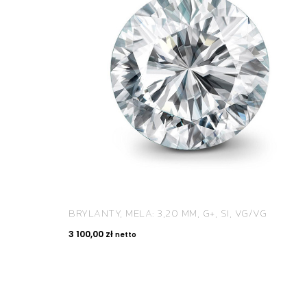
BRYLANTY, MELA: 3,20 MM, G+, SI, VG/VG
3 100,00
zł
netto