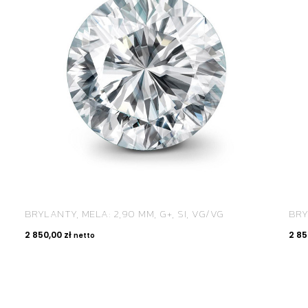
BRYLANTY, MELA: 2,90 MM, G+, SI, VG/VG
BRY
2 850,00
zł
2 8
netto