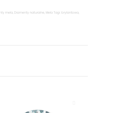
nty mela
,
Diamenty naturalne
,
Mela
Tagi:
brylantowa
,