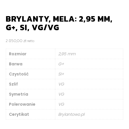
BRYLANTY, MELA: 2,95 MM,
G+, SI, VG/VG
2 850,00
zł
netto
Rozmiar
2,95 mm
Barwa
G+
Czystość
SI+
Szlif
VG
Symetria
VG
Polerowanie
VG
Cerytikat
Brylantowo.pl