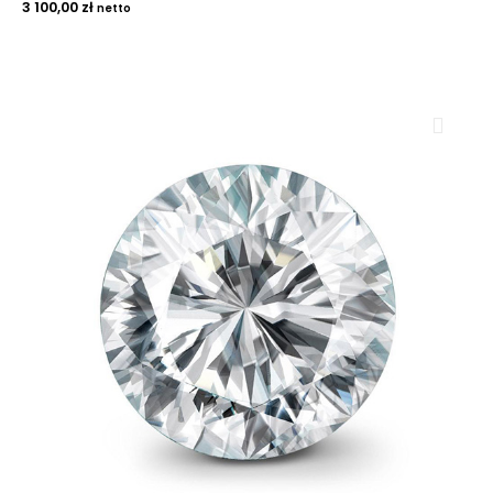
3 100,00
zł
netto
ROYAL DIAMONDS
Diamenty | Biżuteria | Kamienie dla jubilerów
SALON SPRZEDAŻY
Kantor Millennium
ul. Złota 59, p.: 1442 (14 pietro), 00-120 Warszawa