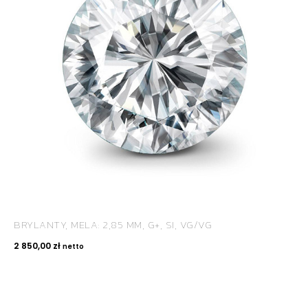
BRYLANTY, MELA: 2,85 MM, G+, SI, VG/VG
2 850,00
zł
netto