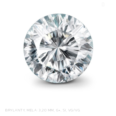
BRYLANTY, MELA: 3,20 MM, G+, SI, VG/VG