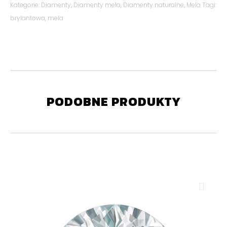
Kategorie:
Diamenty
,
Diamenty mela
,
Diamenty naturalne
,
Mela
Tagi:
brylantowa
,
mela
PODOBNE PRODUKTY