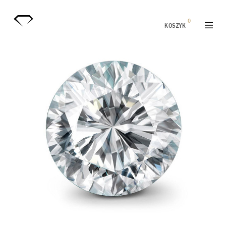
0
KOSZYK