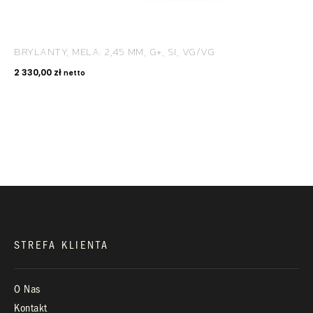
BRYLANTY, MELA: 2,45 MM, G+, SI, VG/VG
KONTAKT
2 330,00
zł
netto
+48 660 991 995
biuro@royaldiamonds.pl
Infolinia:
Pn-Pt: 9.00 – 17.00
STREFA KLIENTA
O Nas
Kontakt